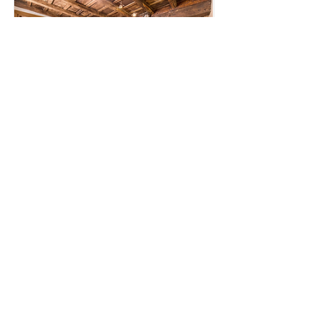
Via di Monserrato 32
Vendita: Venduto
Sqm: 45
Vani: 3
Camere da letto: 1
Bagni: 1
Read More